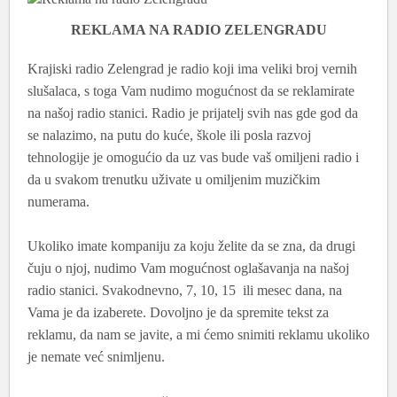
REKLAMA NA RADIO ZELENGRADU
Krajiski radio Zelengrad je radio koji ima veliki broj vernih
slušalaca, s toga Vam nudimo mogućnost da se reklamirate
na našoj radio stanici. Radio je prijatelj svih nas gde god da
se nalazimo, na putu do kuće, škole ili posla razvoj
tehnologije je omogućio da uz vas bude vaš omiljeni radio i
da u svakom trenutku uživate u omiljenim muzičkim
numerama.
Ukoliko imate kompaniju za koju želite da se zna, da drugi
čuju o njoj, nudimo Vam mogućnost oglašavanja na našoj
radio stanici. Svakodnevno, 7, 10, 15 ili mesec dana, na
Vama je da izaberete. Dovoljno je da spremite tekst za
reklamu, da nam se javite, a mi ćemo snimiti reklamu ukoliko
je nemate već snimljenu.