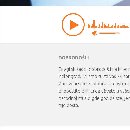
DOBRODOŠLI
Dragi slušaoci, dobrodošli na intern
Zelengrad. Mi smo tu za vas 24 sat
Zaduženi smo za dobru atmosferu 
propustite priliku da uživate u vašoj 
narodnoj muzici gde god da ste, jer
nije dosta.