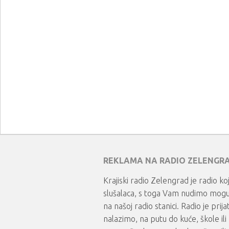
REKLAMA NA RADIO ZELENGR
Krajiski radio Zelengrad je radio koj
slušalaca, s toga Vam nudimo mogu
na našoj radio stanici. Radio je prij
nalazimo, na putu do kuće, škole ili