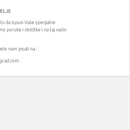
ŽELJE
 tu da ispuni Vaše specijalne
o poruke i čestitke i na taj način
.
ete nam pisati na :
ngrad.com