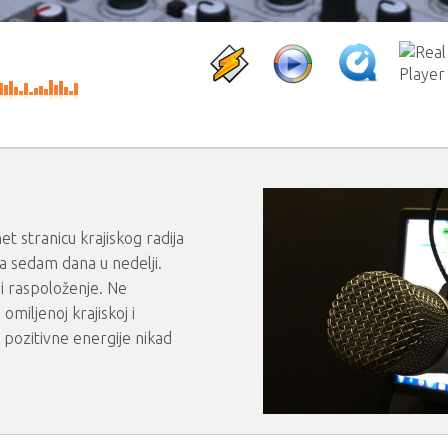
et stranicu krajiskog radija
a sedam dana u nedelji.
i raspoloženje. Ne
omiljenoj krajiskoj i
 pozitivne energije nikad