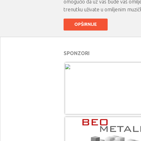
omogućio da uz vas bude vaš omilje
trenutku uživate u omiljenim muzič
OPŠIRNIJE
SPONZORI