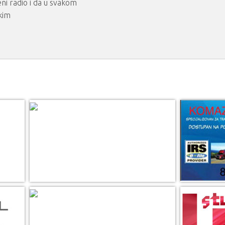
ni radio i da u svakom
kim