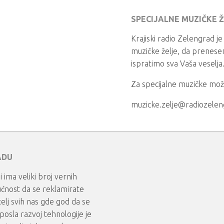
SPECIJALNE MUZIČKE 
Krajiski radio Zelengrad je
muzičke želje, da prenesem
ispratimo sva Vaša veselja
Za specijalne muzičke mož
muzicke.zelje@radiozele
ADU
i ima veliki broj vernih
ćnost da se reklamirate
atelj svih nas gde god da se
 posla razvoj tehnologije je